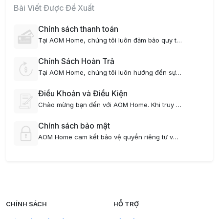
Bài Viết Được Đề Xuất
Chính sách thanh toán
Tại AOM Home, chúng tôi luôn đảm bảo quy trình thanh toán minh bạch, linh hoạt và thuận tiện cho tất cả khách hàng. Dưới đây là chi tiết chính sách thanh toán áp dụng cho dịch vụ thuê căn hộ của chúng tôi:
Chính Sách Hoàn Trả
Tại AOM Home, chúng tôi luôn hướng đến sự minh bạch và công bằng trong mọi chính sách, bao gồm cả chính sách hoàn trả tiền cọc và tiền thuê nhà. Dưới đây là các quy định cụ thể về việc hoàn trả khi khách hàng kết thúc hợp đồng:
Điều Khoản và Điều Kiện
Chào mừng bạn đến với AOM Home. Khi truy cập và sử dụng dịch vụ của chúng tôi, bạn đồng ý tuân thủ các Điều khoản và Điều kiện sau đây. Vui lòng đọc kỹ để đảm bảo bạn hiểu rõ các quyền và nghĩa vụ của mình.
Chính sách bảo mật
AOM Home cam kết bảo vệ quyền riêng tư và bảo mật thông tin cá nhân của khách hàng. Chính sách này giải thích cách chúng tôi thu thập, sử dụng và bảo vệ thông tin cá nhân khi bạn sử dụng dịch vụ của chúng tôi.
CHÍNH SÁCH
HỖ TRỢ