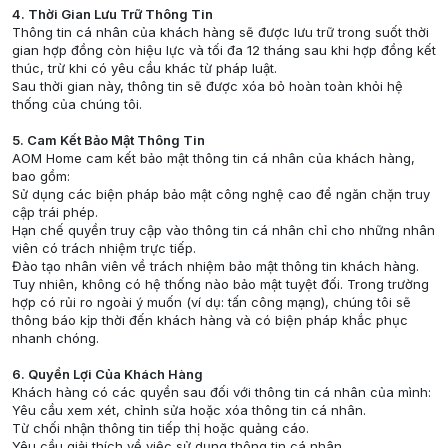
4. Thời Gian Lưu Trữ Thông Tin
Thông tin cá nhân của khách hàng sẽ được lưu trữ trong suốt thời
gian hợp đồng còn hiệu lực và tối đa 12 tháng sau khi hợp đồng kết
thúc, trừ khi có yêu cầu khác từ pháp luật.
Sau thời gian này, thông tin sẽ được xóa bỏ hoàn toàn khỏi hệ
thống của chúng tôi.
5. Cam Kết Bảo Mật Thông Tin
AOM Home cam kết bảo mật thông tin cá nhân của khách hàng,
bao gồm:
Sử dụng các biện pháp bảo mật công nghệ cao để ngăn chặn truy
cập trái phép.
Hạn chế quyền truy cập vào thông tin cá nhân chỉ cho những nhân
viên có trách nhiệm trực tiếp.
Đào tạo nhân viên về trách nhiệm bảo mật thông tin khách hàng.
Tuy nhiên, không có hệ thống nào bảo mật tuyệt đối. Trong trường
hợp có rủi ro ngoài ý muốn (ví dụ: tấn công mạng), chúng tôi sẽ
thông báo kịp thời đến khách hàng và có biện pháp khắc phục
nhanh chóng.
6. Quyền Lợi Của Khách Hàng
Khách hàng có các quyền sau đối với thông tin cá nhân của mình:
Yêu cầu xem xét, chỉnh sửa hoặc xóa thông tin cá nhân.
Từ chối nhận thông tin tiếp thị hoặc quảng cáo.
Yêu cầu giải thích về việc sử dụng thông tin cá nhân.