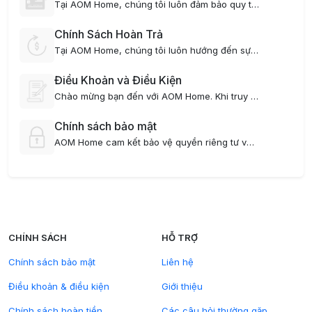
Tại AOM Home, chúng tôi luôn đảm bảo quy trình thanh toán minh bạch, linh hoạt và thuận tiện cho tất cả khách hàng. Dưới đây là chi tiết chính sách thanh toán áp dụng cho dịch vụ thuê căn hộ của chúng tôi:
Chính Sách Hoàn Trả
Tại AOM Home, chúng tôi luôn hướng đến sự minh bạch và công bằng trong mọi chính sách, bao gồm cả chính sách hoàn trả tiền cọc và tiền thuê nhà. Dưới đây là các quy định cụ thể về việc hoàn trả khi khách hàng kết thúc hợp đồng:
Điều Khoản và Điều Kiện
Chào mừng bạn đến với AOM Home. Khi truy cập và sử dụng dịch vụ của chúng tôi, bạn đồng ý tuân thủ các Điều khoản và Điều kiện sau đây. Vui lòng đọc kỹ để đảm bảo bạn hiểu rõ các quyền và nghĩa vụ của mình.
Chính sách bảo mật
AOM Home cam kết bảo vệ quyền riêng tư và bảo mật thông tin cá nhân của khách hàng. Chính sách này giải thích cách chúng tôi thu thập, sử dụng và bảo vệ thông tin cá nhân khi bạn sử dụng dịch vụ của chúng tôi.
CHÍNH SÁCH
HỖ TRỢ
Chính sách bảo mật
Liên hệ
Điều khoản & điều kiện
Giới thiệu
Chính sách hoàn tiền
Các câu hỏi thường gặp