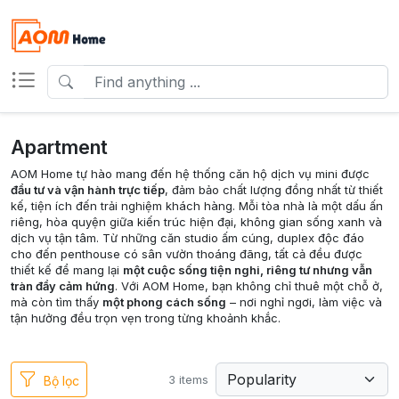
Apartment
AOM Home tự hào mang đến hệ thống căn hộ dịch vụ mini được
đầu tư và vận hành trực tiếp
, đảm bảo chất lượng đồng nhất từ thiết
kế, tiện ích đến trải nghiệm khách hàng. Mỗi tòa nhà là một dấu ấn
riêng, hòa quyện giữa kiến trúc hiện đại, không gian sống xanh và
dịch vụ tận tâm. Từ những căn studio ấm cúng, duplex độc đáo
cho đến penthouse có sân vườn thoáng đãng, tất cả đều được
thiết kế để mang lại
một cuộc sống tiện nghi, riêng tư nhưng vẫn
tràn đầy cảm hứng
. Với AOM Home, bạn không chỉ thuê một chỗ ở,
mà còn tìm thấy
một phong cách sống
– nơi nghỉ ngơi, làm việc và
tận hưởng đều trọn vẹn trong từng khoảnh khắc.
3 items
Bộ lọc