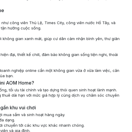
me
i như công viên Thủ Lệ, Times City, công viên nước Hồ Tây, và
à tận hưởng cuộc sống.
i không gian xanh mát, giúp cư dân cảm nhận bình yên, thư giãn
iện đại, thiết kế chill, đảm bảo không gian sống tiện nghi, thoải
ủ doanh nghiệp online cần một không gian vừa ở vừa làm việc, căn
ủa bạn.
ộ mini AOM Home?
ống, tối ưu tài chính và tạo dựng thói quen sinh hoạt lành mạnh.
thuê dài hạn với mức giá hợp lý cùng dịch vụ chăm sóc chuyên
 gần khu vui chơi
 lợi mua sắm và sinh hoạt hàng ngày.
 đa dạng.
 di chuyển tới các khu vực khác nhanh chóng.
viên và gia đình.