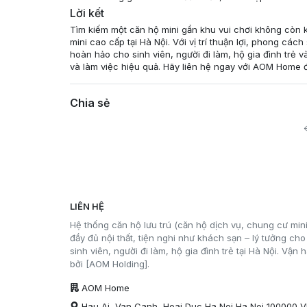
Lời kết
Tìm kiếm một căn hộ mini gần khu vui chơi không còn 
mini cao cấp tại Hà Nội. Với vị trí thuận lợi, phong cá
hoàn hảo cho sinh viên, người đi làm, hộ gia đình trẻ
và làm việc hiệu quả. Hãy liên hệ ngay với AOM Home để
Chia sẻ
LIÊN HỆ
Hệ thống căn hộ lưu trú (căn hộ dịch vụ, chung cư mini
đầy đủ nội thất, tiện nghi như khách sạn – lý tưởng cho
sinh viên, người đi làm, hộ gia đình trẻ tại Hà Nội. Vận 
bởi [AOM Holding].
AOM Home
Hau Ai, Van Canh, Hoai Duc Ha Noi Ha Noi 100000 