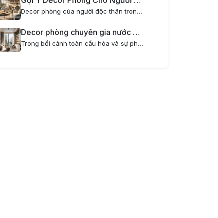
Gợi Ý Decor Phòng Cho Người Độc Thân Trong Chung Cư Mini Hiện Đại
Decor phòng của người độc thân trong chung cư mini là một nghệ thuật thú vị, giúp biến không gian sống trở nên tiện nghi, phong cách và thể hiện cá tính riêng. Đặc biệt với những ai yêu thích sự tối giản, hiện đại nhưng vẫn muốn có một không gian...
Decor phòng chuyên gia nước ngoài sống tại căn hộ mini sang trọng và tiện nghi
Trong bối cảnh toàn cầu hóa và sự phát triển mạnh mẽ của các doanh nghiệp quốc tế tại Hà Nội, nhu cầu về căn hộ dịch vụ mini cho chuyên gia nước ngoài ngày càng tăng cao. Việc decor phòng dành cho chuyên gia nước ngoài không chỉ đòi hỏi sự hiện đại,...