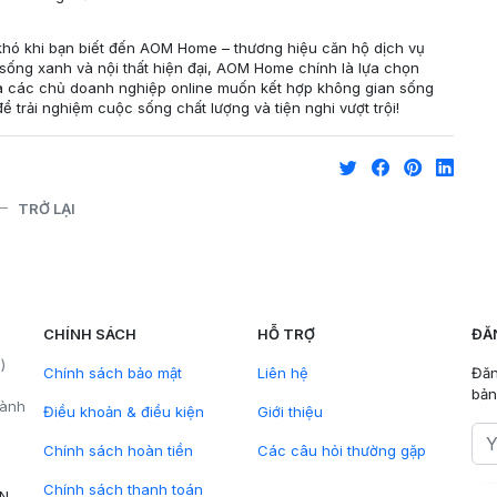
khó khi bạn biết đến AOM Home – thương hiệu căn hộ dịch vụ
ch sống xanh và nội thất hiện đại, AOM Home chính là lựa chọn
 và các chủ doanh nghiệp online muốn kết hợp không gian sống
 trải nghiệm cuộc sống chất lượng và tiện nghi vượt trội!
TRỞ LẠI
CHÍNH SÁCH
HỖ TRỢ
ĐĂ
)
Chính sách bảo mật
Liên hệ
Đăn
bản
hành
Điều khoản & điều kiện
Giới thiệu
Chính sách hoàn tiền
Các câu hỏi thường gặp
Chính sách thanh toán
VN