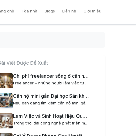
ang chủ
Tòa nhà
Blogs
Liên hệ
Giới thiệu
Bài Viết Được Đề Xuất
Chi phí freelancer sống ở căn hộ mini tại Hà Nội có gì đặc biệt?
Freelancer – những người làm việc tự do đang ngày càng trở nên phổ biến tại Việt Nam, đặc biệt là tại các thành phố lớn như Hà Nội. Một trong những yếu tố quan trọng ảnh hưởng đến cuộc sống và công việc của freelancer chính là chi phí sinh hoạt, đặc...
Căn hộ mini gần Đại học Sân khấu Điện ảnh – Nơi lý tưởng cho sinh viên và người đi làm
Nếu bạn đang tìm kiếm căn hộ mini gần Đại học Sân khấu Điện ảnh, AOM Home là lựa chọn hoàn hảo dành cho bạn. Với vị trí đắc địa, tiện nghi hiện đại và phong cách sống xanh kết hợp thiết kế nội thất chill, AOM Home mang đến không gian sống tiện nghi,...
Làm Việc và Sinh Hoạt Hiệu Quả Cho Gia Đình Trẻ Khi Thuê Chung Cư Mini
Trong thời đại công nghệ phát triển mạnh mẽ, xu hướng làm việc tại nhà ngày càng phổ biến, đặc biệt đối với các gia đình trẻ. Tuy nhiên, không phải ai cũng có không gian lý tưởng để vừa làm việc vừa sinh hoạt thoải mái. Đó là lý do thuê chung cư...