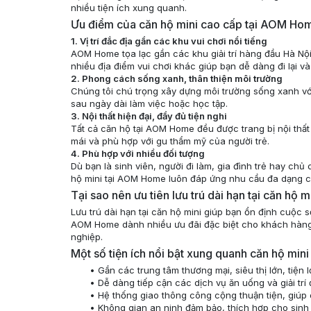
nhiều tiện ích xung quanh.
Ưu điểm của căn hộ mini cao cấp tại AOM Ho
1. Vị trí đắc địa gần các khu vui chơi nổi tiếng
AOM Home tọa lạc gần các khu giải trí hàng đầu Hà Nộ
nhiều địa điểm vui chơi khác giúp bạn dễ dàng đi lại v
2. Phong cách sống xanh, thân thiện môi trường
Chúng tôi chú trọng xây dựng môi trường sống xanh vớ
sau ngày dài làm việc hoặc học tập.
3. Nội thất hiện đại, đầy đủ tiện nghi
Tất cả căn hộ tại AOM Home đều được trang bị nội thất h
mái và phù hợp với gu thẩm mỹ của người trẻ.
4. Phù hợp với nhiều đối tượng
Dù bạn là sinh viên, người đi làm, gia đình trẻ hay ch
hộ mini tại AOM Home luôn đáp ứng nhu cầu đa dạng c
Tại sao nên ưu tiên lưu trú dài hạn tại căn h
Lưu trú dài hạn tại căn hộ mini giúp bạn ổn định cuộc s
AOM Home dành nhiều ưu đãi đặc biệt cho khách hàng 
nghiệp.
Một số tiện ích nổi bật xung quanh căn hộ mini
Gần các trung tâm thương mại, siêu thị lớn, tiện
Dễ dàng tiếp cận các dịch vụ ăn uống và giải trí
Hệ thống giao thông công cộng thuận tiện, giúp
Không gian an ninh đảm bảo, thích hợp cho sinh 