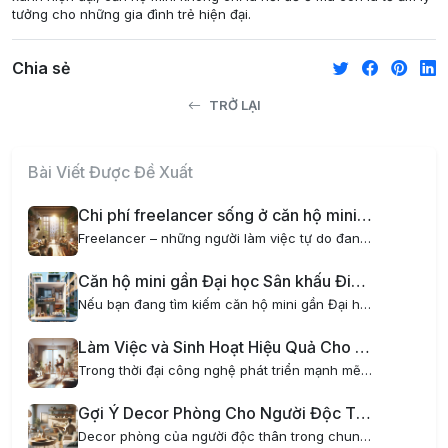
tưởng cho những gia đình trẻ hiện đại.
Chia sẻ
TRỞ LẠI
Bài Viết Được Đề Xuất
Chi phí freelancer sống ở căn hộ mini tại Hà Nội có gì đặc biệt?
Freelancer – những người làm việc tự do đang ngày càng trở nên phổ biến tại Việt Nam, đặc biệt là tại các thành phố lớn như Hà Nội. Một trong những yếu tố quan trọng ảnh hưởng đến cuộc sống và công việc của freelancer chính là chi phí sinh hoạt, đặc...
Căn hộ mini gần Đại học Sân khấu Điện ảnh – Nơi lý tưởng cho sinh viên và người đi làm
Nếu bạn đang tìm kiếm căn hộ mini gần Đại học Sân khấu Điện ảnh, AOM Home là lựa chọn hoàn hảo dành cho bạn. Với vị trí đắc địa, tiện nghi hiện đại và phong cách sống xanh kết hợp thiết kế nội thất chill, AOM Home mang đến không gian sống tiện nghi,...
Làm Việc và Sinh Hoạt Hiệu Quả Cho Gia Đình Trẻ Khi Thuê Chung Cư Mini
Trong thời đại công nghệ phát triển mạnh mẽ, xu hướng làm việc tại nhà ngày càng phổ biến, đặc biệt đối với các gia đình trẻ. Tuy nhiên, không phải ai cũng có không gian lý tưởng để vừa làm việc vừa sinh hoạt thoải mái. Đó là lý do thuê chung cư...
Gợi Ý Decor Phòng Cho Người Độc Thân Trong Chung Cư Mini Hiện Đại
Decor phòng của người độc thân trong chung cư mini là một nghệ thuật thú vị, giúp biến không gian sống trở nên tiện nghi, phong cách và thể hiện cá tính riêng. Đặc biệt với những ai yêu thích sự tối giản, hiện đại nhưng vẫn muốn có một không gian...