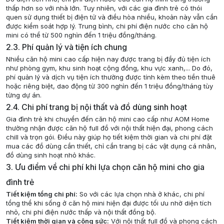
thấp hơn so với nhà lớn. Tuy nhiên, với các gia đình trẻ có thói
quen sử dụng thiết bị điện tử và điều hòa nhiều, khoản này vẫn cần
được kiểm soát hợp lý. Trung bình, chi phí điện nước cho căn hộ
mini có thể từ 500 nghìn đến 1 triệu đồng/tháng.
2.3. Phí quản lý và tiện ích chung
Nhiều căn hộ mini cao cấp hiện nay được trang bị đầy đủ tiện ích
như phòng gym, khu sinh hoạt cộng đồng, khu vực xanh,... Do đó,
phí quản lý và dịch vụ tiện ích thường được tính kèm theo tiền thuê
hoặc riêng biệt, dao động từ 300 nghìn đến 1 triệu đồng/tháng tùy
từng dự án.
2.4. Chi phí trang bị nội thất và đồ dùng sinh hoạt
Gia đình trẻ khi chuyển đến căn hộ mini cao cấp như AOM Home
thường nhận được căn hộ full đồ với nội thất hiện đại, phong cách
chill và trọn gói. Điều này giúp họ tiết kiệm thời gian và chi phí đặt
mua các đồ dùng cần thiết, chỉ cần trang bị các vật dụng cá nhân,
đồ dùng sinh hoạt nhỏ khác.
3. Ưu điểm về chi phí khi lựa chọn căn hộ mini cho gia
đình trẻ
Tiết kiệm tổng chi phí:
So với các lựa chọn nhà ở khác, chi phí
tổng thể khi sống ở căn hộ mini hiện đại được tối ưu nhờ diện tích
nhỏ, chi phí điện nước thấp và nội thất đồng bộ.
Tiết kiệm thời gian và công sức:
Với nội thất full đồ và phong cách