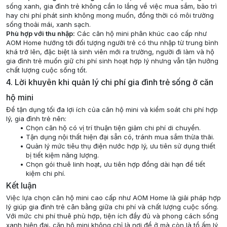
sống xanh, gia đình trẻ không cần lo lắng về việc mua sắm, bảo trì
hay chi phí phát sinh không mong muốn, đồng thời có môi trường
sống thoải mái, xanh sạch.
Phù hợp với thu nhập:
Các căn hộ mini phân khúc cao cấp như
AOM Home hướng tới đối tượng người trẻ có thu nhập từ trung bình
khá trở lên, đặc biệt là sinh viên mới ra trường, người đi làm và hộ
gia đình trẻ muốn giữ chi phí sinh hoạt hợp lý nhưng vẫn tận hưởng
chất lượng cuộc sống tốt.
4. Lời khuyên khi quản lý chi phí gia đình trẻ sống ở căn
hộ mini
Để tận dụng tối đa lợi ích của căn hộ mini và kiểm soát chi phí hợp
lý, gia đình trẻ nên:
Chọn căn hộ có vị trí thuận tiện giảm chi phí di chuyển.
Tận dụng nội thất hiện đại sẵn có, tránh mua sắm thừa thãi.
Quản lý mức tiêu thụ điện nước hợp lý, ưu tiên sử dụng thiết
bị tiết kiệm năng lượng.
Chọn gói thuê linh hoạt, ưu tiên hợp đồng dài hạn để tiết
kiệm chi phí.
Kết luận
Việc lựa chọn căn hộ mini cao cấp như AOM Home là giải pháp hợp
lý giúp gia đình trẻ cân bằng giữa chi phí và chất lượng cuộc sống.
Với mức chi phí thuê phù hợp, tiện ích đầy đủ và phong cách sống
xanh hiện đại, căn hộ mini không chỉ là nơi để ở mà còn là tổ ấm lý