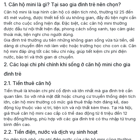
1. Căn hộ mini là gì? Tại sao gia đình trẻ nên chọn?
Căn hộ mini là loại hình căn hộ có diện tích nhỏ, thường từ 25 đến
45 mét vuông, được thiết kế tối ưu không gian, đầy đủ tiện nghi cần
thiết cho cuộc sống hiện đại. Đặc biệt, các căn hộ mini thường
được đầu tư nội thất hiện đại, phong cách sống xanh, tạo cảm giác
thoải mái, tiện nghi cho người dùng.
Gia đình trẻ thường ưu tiên những không gian sống vừa túi tiền, dễ
dàng di chuyển đến nơi làm việc hoặc trường học cho con cái. Căn
hộ mini đáp ứng tốt các tiêu chí này, giúp tiết kiệm chi phí điện
nước, bảo trì và thời gian di chuyển.
2. Các loại chi phí chính khi sống ở căn hộ mini cho gia
đình trẻ
2.1. Tiền thuê căn hộ
Tiền thuê là khoản chi phí cố định và lớn nhất mà gia đình trẻ cần
quan tâm. So với nhà mặt đất hoặc chung cư truyền thống diện tích
lớn, căn hộ mini thường có mức giá thuê thấp hơn đáng kể, dao
động tùy thuộc vào vị trí, tiện ích và nội thất kèm theo. Tại Hà Nội,
giá thuê căn hộ mini cao cấp có thể dao động từ 6 triệu đến 12
triệu đồng/tháng, phù hợp với các gia đình trẻ có thu nhập từ trung
bình đến cao.
2.2. Tiền điện, nước và dịch vụ sinh hoạt
Do diện tích nhỏ, chi phí điện nước của căn hộ mini cũng thường