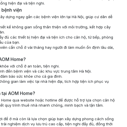
ống hiện đại và tiện nghi.
 bệnh viện
y dựng ngay gần các bệnh viện lớn tại Hà Nội, giúp cư dân dễ
thiết kế không gian sống thân thiện với môi trường, kết hợp cây
ãn.
y đủ các thiết bị hiện đại và tiện ích cho căn hộ, từ bếp, phòng
ầu của bạn.
h viên cần chỗ ở vài tháng hay người đi làm muốn ổn định lâu dài,
ủa AOM Home?
hỏe với chỗ ở an toàn, tiện nghi.
hanh đến bệnh viện và các khu vực trung tâm Hà Nội.
 đảm bảo sức khỏe cho cả gia đình.
Không gian làm việc tại nhà hiện đại, tích hợp tiện ích phục vụ
ện tại AOM Home?
M Home qua website hoặc hotline để được hỗ trợ lựa chọn căn hộ
kết quy trình thuê nhà nhanh chóng, minh bạch và tận tâm.
nơi để ở mà còn là lựa chọn giúp bạn xây dựng phong cách sống
rải nghiệm dịch vụ lưu trú cao cấp, tiện nghi đầy đủ, đồng thời