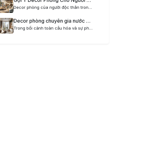
Gợi Ý Decor Phòng Cho Người Độc Thân Trong Chung Cư Mini Hiện Đại
Decor phòng của người độc thân trong chung cư mini là một nghệ thuật thú vị, giúp biến không gian sống trở nên tiện nghi, phong cách và thể hiện cá tính riêng. Đặc biệt với những ai yêu thích sự tối giản, hiện đại nhưng vẫn muốn có một không gian...
Decor phòng chuyên gia nước ngoài sống tại căn hộ mini sang trọng và tiện nghi
Trong bối cảnh toàn cầu hóa và sự phát triển mạnh mẽ của các doanh nghiệp quốc tế tại Hà Nội, nhu cầu về căn hộ dịch vụ mini cho chuyên gia nước ngoài ngày càng tăng cao. Việc decor phòng dành cho chuyên gia nước ngoài không chỉ đòi hỏi sự hiện đại,...