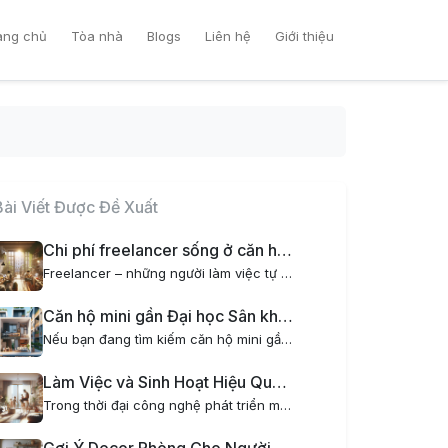
ang chủ
Tòa nhà
Blogs
Liên hệ
Giới thiệu
Bài Viết Được Đề Xuất
Chi phí freelancer sống ở căn hộ mini tại Hà Nội có gì đặc biệt?
Freelancer – những người làm việc tự do đang ngày càng trở nên phổ biến tại Việt Nam, đặc biệt là tại các thành phố lớn như Hà Nội. Một trong những yếu tố quan trọng ảnh hưởng đến cuộc sống và công việc của freelancer chính là chi phí sinh hoạt, đặc...
Căn hộ mini gần Đại học Sân khấu Điện ảnh – Nơi lý tưởng cho sinh viên và người đi làm
Nếu bạn đang tìm kiếm căn hộ mini gần Đại học Sân khấu Điện ảnh, AOM Home là lựa chọn hoàn hảo dành cho bạn. Với vị trí đắc địa, tiện nghi hiện đại và phong cách sống xanh kết hợp thiết kế nội thất chill, AOM Home mang đến không gian sống tiện nghi,...
Làm Việc và Sinh Hoạt Hiệu Quả Cho Gia Đình Trẻ Khi Thuê Chung Cư Mini
Trong thời đại công nghệ phát triển mạnh mẽ, xu hướng làm việc tại nhà ngày càng phổ biến, đặc biệt đối với các gia đình trẻ. Tuy nhiên, không phải ai cũng có không gian lý tưởng để vừa làm việc vừa sinh hoạt thoải mái. Đó là lý do thuê chung cư...