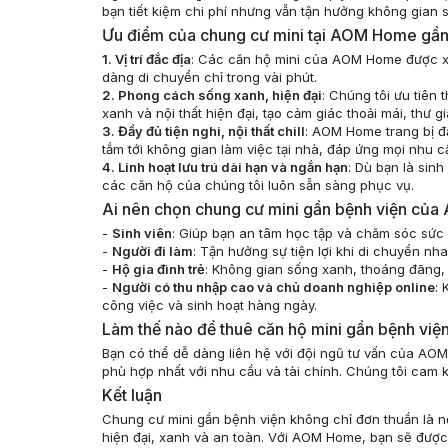
bạn tiết kiệm chi phí nhưng vẫn tận hưởng không gian s
Ưu điểm của chung cư mini tại AOM Home gần
1. Vị trí đắc địa
: Các căn hộ mini của AOM Home được xâ
dàng di chuyển chỉ trong vài phút.
2. Phong cách sống xanh, hiện đại
: Chúng tôi ưu tiên 
xanh và nội thất hiện đại, tạo cảm giác thoải mái, thư gi
3. Đầy đủ tiện nghi, nội thất chill
: AOM Home trang bị đầ
tắm tới không gian làm việc tại nhà, đáp ứng mọi nhu c
4. Linh hoạt lưu trú dài hạn và ngắn hạn
: Dù bạn là sin
các căn hộ của chúng tôi luôn sẵn sàng phục vụ.
Ai nên chọn chung cư mini gần bệnh viện c
-
Sinh viên
: Giúp bạn an tâm học tập và chăm sóc sức k
-
Người đi làm
: Tận hưởng sự tiện lợi khi di chuyển n
-
Hộ gia đình trẻ
: Không gian sống xanh, thoáng đãng,
-
Người có thu nhập cao và chủ doanh nghiệp online
: 
công việc và sinh hoạt hàng ngày.
Làm thế nào để thuê căn hộ mini gần bệnh vi
Bạn có thể dễ dàng liên hệ với đội ngũ tư vấn của AO
phù hợp nhất với nhu cầu và tài chính. Chúng tôi cam 
Kết luận
Chung cư mini gần bệnh viện không chỉ đơn thuần là 
hiện đại, xanh và an toàn. Với AOM Home, bạn sẽ được t