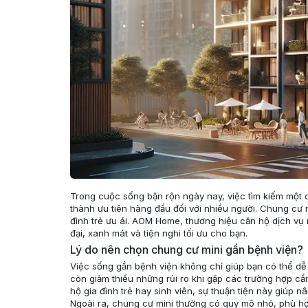
Trong cuộc sống bận rộn ngày nay, việc tìm kiếm một chỗ
thành ưu tiên hàng đầu đối với nhiều người. Chung cư 
đình trẻ ưu ái. AOM Home, thương hiệu căn hộ dịch vụ m
đại, xanh mát và tiện nghi tối ưu cho bạn.
Lý do nên chọn chung cư mini gần bệnh viện?
Việc sống gần bệnh viện không chỉ giúp bạn có thể d
còn giảm thiểu những rủi ro khi gặp các trường hợp cầ
hộ gia đình trẻ hay sinh viên, sự thuận tiện này giúp 
Ngoài ra, chung cư mini thường có quy mô nhỏ, phù hợp