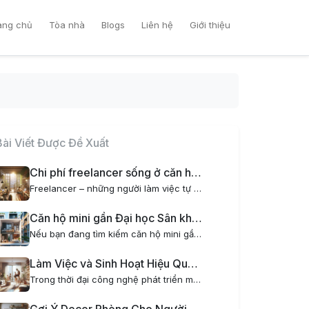
ang chủ
Tòa nhà
Blogs
Liên hệ
Giới thiệu
Bài Viết Được Đề Xuất
Chi phí freelancer sống ở căn hộ mini tại Hà Nội có gì đặc biệt?
Freelancer – những người làm việc tự do đang ngày càng trở nên phổ biến tại Việt Nam, đặc biệt là tại các thành phố lớn như Hà Nội. Một trong những yếu tố quan trọng ảnh hưởng đến cuộc sống và công việc của freelancer chính là chi phí sinh hoạt, đặc...
Căn hộ mini gần Đại học Sân khấu Điện ảnh – Nơi lý tưởng cho sinh viên và người đi làm
Nếu bạn đang tìm kiếm căn hộ mini gần Đại học Sân khấu Điện ảnh, AOM Home là lựa chọn hoàn hảo dành cho bạn. Với vị trí đắc địa, tiện nghi hiện đại và phong cách sống xanh kết hợp thiết kế nội thất chill, AOM Home mang đến không gian sống tiện nghi,...
Làm Việc và Sinh Hoạt Hiệu Quả Cho Gia Đình Trẻ Khi Thuê Chung Cư Mini
Trong thời đại công nghệ phát triển mạnh mẽ, xu hướng làm việc tại nhà ngày càng phổ biến, đặc biệt đối với các gia đình trẻ. Tuy nhiên, không phải ai cũng có không gian lý tưởng để vừa làm việc vừa sinh hoạt thoải mái. Đó là lý do thuê chung cư...