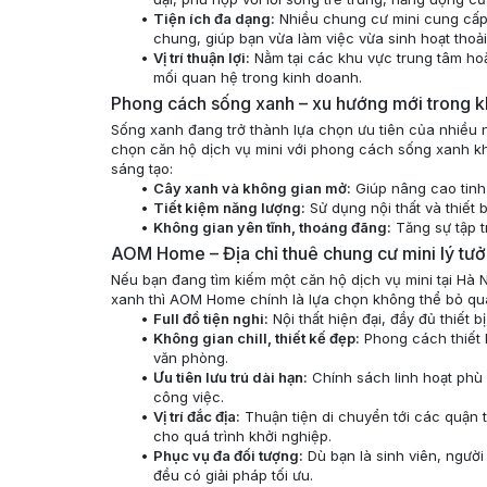
Tiện ích đa dạng:
Nhiều chung cư mini cung cấp 
chung, giúp bạn vừa làm việc vừa sinh hoạt thoải
Vị trí thuận lợi:
Nằm tại các khu vực trung tâm ho
mối quan hệ trong kinh doanh.
Phong cách sống xanh – xu hướng mới trong kh
Sống xanh đang trở thành lựa chọn ưu tiên của nhiều ng
chọn căn hộ dịch vụ mini với phong cách sống xanh kh
sáng tạo:
Cây xanh và không gian mở:
Giúp nâng cao tinh 
Tiết kiệm năng lượng:
Sử dụng nội thất và thiết 
Không gian yên tĩnh, thoáng đãng:
Tăng sự tập t
AOM Home – Địa chỉ thuê chung cư mini lý tư
Nếu bạn đang tìm kiếm một căn hộ dịch vụ mini tại Hà N
xanh thì AOM Home chính là lựa chọn không thể bỏ qu
Full đồ tiện nghi:
Nội thất hiện đại, đầy đủ thiết 
Không gian chill, thiết kế đẹp:
Phong cách thiết k
văn phòng.
Ưu tiên lưu trú dài hạn:
Chính sách linh hoạt phù 
công việc.
Vị trí đắc địa:
Thuận tiện di chuyển tới các quận 
cho quá trình khởi nghiệp.
Phục vụ đa đối tượng:
Dù bạn là sinh viên, người
đều có giải pháp tối ưu.