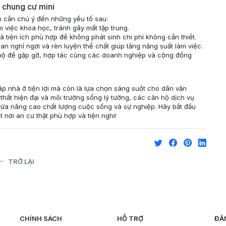
ê chung cư mini
n cần chú ý đến những yếu tố sau:
 việc khoa học, tránh gây mất tập trung.
 tiện ích phù hợp để không phát sinh chi phí không cần thiết.
an nghỉ ngơi và rèn luyện thể chất giúp tăng năng suất làm việc.
 hộ để gặp gỡ, hợp tác cùng các doanh nghiệp và cộng đồng
háp nhà ở tiện lợi mà còn là lựa chọn sáng suốt cho dân văn
thất hiện đại và môi trường sống lý tưởng, các căn hộ dịch vụ
 vừa nâng cao chất lượng cuộc sống và sự nghiệp. Hãy bắt đầu
nơi an cư thật phù hợp và tiện nghi!
TRỞ LẠI
CHÍNH SÁCH
HỖ TRỢ
ĐĂ