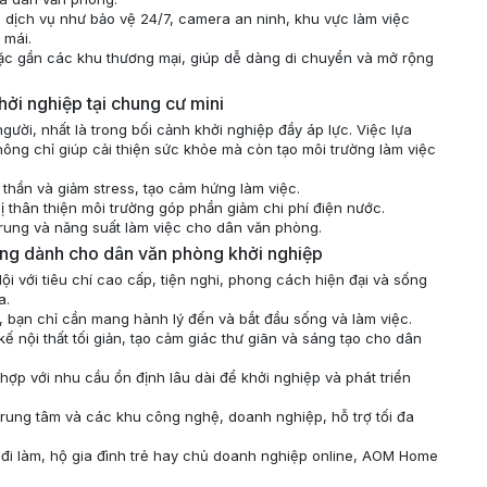
dịch vụ như bảo vệ 24/7, camera an ninh, khu vực làm việc
 mái.
ặc gần các khu thương mại, giúp dễ dàng di chuyển và mở rộng
ởi nghiệp tại chung cư mini
ười, nhất là trong bối cảnh khởi nghiệp đầy áp lực. Việc lựa
ông chỉ giúp cải thiện sức khỏe mà còn tạo môi trường làm việc
thần và giảm stress, tạo cảm hứng làm việc.
bị thân thiện môi trường góp phần giảm chi phí điện nước.
rung và năng suất làm việc cho dân văn phòng.
ởng dành cho dân văn phòng khởi nghiệp
ội với tiêu chí cao cấp, tiện nghi, phong cách hiện đại và sống
a.
bị, bạn chỉ cần mang hành lý đến và bắt đầu sống và làm việc.
ế nội thất tối giản, tạo cảm giác thư giãn và sáng tạo cho dân
hợp với nhu cầu ổn định lâu dài để khởi nghiệp và phát triển
trung tâm và các khu công nghệ, doanh nghiệp, hỗ trợ tối đa
 đi làm, hộ gia đình trẻ hay chủ doanh nghiệp online, AOM Home