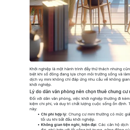
Khởi nghiệp là một hành trình đầy thử thách nhưng cũn
biệt khi số đông đang lựa chọn môi trường sống và làm 
dịch vụ mini không chỉ đáp ứng nhu cầu về không gian 
khởi nghiệp.
Lý do dân văn phòng nên chọn thuê chung cư m
Đối với dân văn phòng, việc khởi nghiệp thường đi kèm 
kiệm chi phí, và duy trì chất lượng cuộc sống ổn định.
này:
Chi phí hợp lý:
Chung cư mini thường có mức giá p
tối ưu khi bắt đầu khởi nghiệp.
Không gian tiện nghi, hiện đại:
Các căn hộ dịch v
đại, phù hợp với lối sống trẻ trung, năng động c