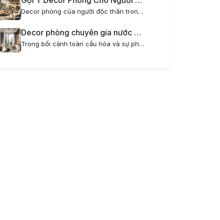
Gợi Ý Decor Phòng Cho Người Độc Thân Trong Chung Cư Mini Hiện Đại
Decor phòng của người độc thân trong chung cư mini là một nghệ thuật thú vị, giúp biến không gian sống trở nên tiện nghi, phong cách và thể hiện cá tính riêng. Đặc biệt với những ai yêu thích sự tối giản, hiện đại nhưng vẫn muốn có một không gian...
Decor phòng chuyên gia nước ngoài sống tại căn hộ mini sang trọng và tiện nghi
Trong bối cảnh toàn cầu hóa và sự phát triển mạnh mẽ của các doanh nghiệp quốc tế tại Hà Nội, nhu cầu về căn hộ dịch vụ mini cho chuyên gia nước ngoài ngày càng tăng cao. Việc decor phòng dành cho chuyên gia nước ngoài không chỉ đòi hỏi sự hiện đại,...