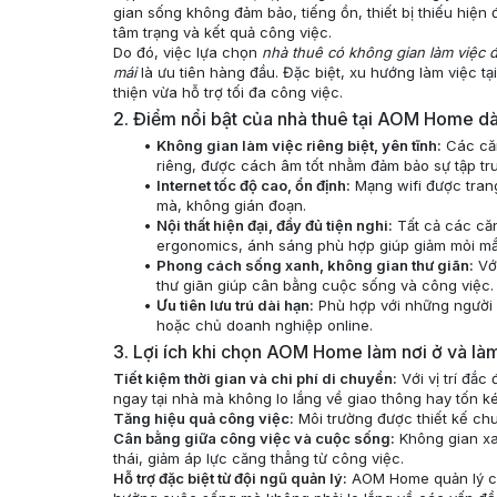
gian sống không đảm bảo, tiếng ồn, thiết bị thiếu hiệ
tâm trạng và kết quả công việc.
Do đó, việc lựa chọn
nhà thuê có không gian làm việc độ
mái
là ưu tiên hàng đầu. Đặc biệt, xu hướng làm việc tạ
thiện vừa hỗ trợ tối đa công việc.
2. Điểm nổi bật của nhà thuê tại AOM Home d
Không gian làm việc riêng biệt, yên tĩnh:
Các căn
riêng, được cách âm tốt nhằm đảm bảo sự tập tru
Internet tốc độ cao, ổn định:
Mạng wifi được trang
mà, không gián đoạn.
Nội thất hiện đại, đầy đủ tiện nghi:
Tất cả các căn
ergonomics, ánh sáng phù hợp giúp giảm mỏi mắt 
Phong cách sống xanh, không gian thư giãn:
Với
thư giãn giúp cân bằng cuộc sống và công việc.
Ưu tiên lưu trú dài hạn:
Phù hợp với những người c
hoặc chủ doanh nghiệp online.
3. Lợi ích khi chọn AOM Home làm nơi ở và làm
Tiết kiệm thời gian và chi phí di chuyển:
Với vị trí đắc
ngay tại nhà mà không lo lắng về giao thông hay tốn kém
Tăng hiệu quả công việc:
Môi trường được thiết kế chu
Cân bằng giữa công việc và cuộc sống:
Không gian xan
thái, giảm áp lực căng thẳng từ công việc.
Hỗ trợ đặc biệt từ đội ngũ quản lý:
AOM Home quản lý ch