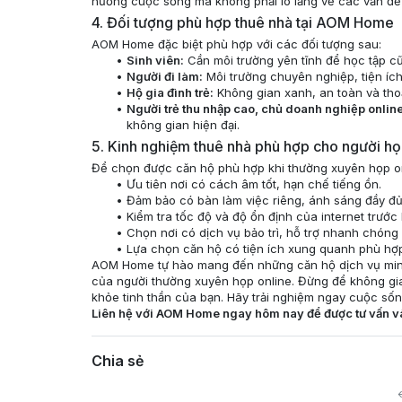
hưởng cuộc sống mà không phải lo lắng về các vấn đề 
4. Đối tượng phù hợp thuê nhà tại AOM Home
AOM Home đặc biệt phù hợp với các đối tượng sau:
Sinh viên:
Cần môi trường yên tĩnh để học tập cũ
Người đi làm:
Môi trường chuyên nghiệp, tiện ích 
Hộ gia đình trẻ:
Không gian xanh, an toàn và thoả
Người trẻ thu nhập cao, chủ doanh nghiệp online
không gian hiện đại.
5. Kinh nghiệm thuê nhà phù hợp cho người họ
Để chọn được căn hộ phù hợp khi thường xuyên họp onl
Ưu tiên nơi có cách âm tốt, hạn chế tiếng ồn.
Đảm bảo có bàn làm việc riêng, ánh sáng đầy đủ
Kiểm tra tốc độ và độ ổn định của internet trước 
Chọn nơi có dịch vụ bảo trì, hỗ trợ nhanh chóng đ
Lựa chọn căn hộ có tiện ích xung quanh phù hợp 
AOM Home tự hào mang đến những căn hộ dịch vụ mini 
của người thường xuyên họp online. Đừng để không gi
khỏe tinh thần của bạn. Hãy trải nghiệm ngay cuộc số
Liên hệ với AOM Home ngay hôm nay để được tư vấn và
Chia sẻ