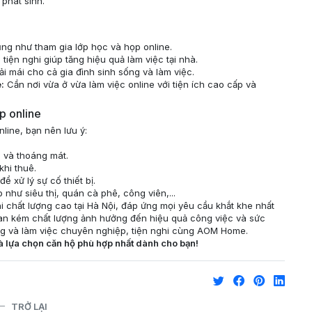
phát sinh.
ng như tham gia lớp học và họp online.
tiện nghi giúp tăng hiệu quả làm việc tại nhà.
i mái cho cả gia đình sinh sống và làm việc.
:
Cần nơi vừa ở vừa làm việc online với tiện ích cao cấp và
p online
ine, bạn nên lưu ý:
 và thoáng mát.
khi thuê.
ể xử lý sự cố thiết bị.
như siêu thị, quán cà phê, công viên,...
chất lượng cao tại Hà Nội, đáp ứng mọi yêu cầu khắt khe nhất
an kém chất lượng ảnh hưởng đến hiệu quả công việc và sức
ng và làm việc chuyên nghiệp, tiện nghi cùng AOM Home.
 lựa chọn căn hộ phù hợp nhất dành cho bạn!
TRỞ LẠI