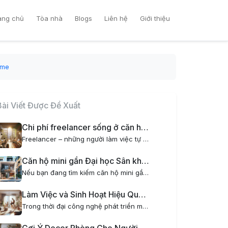
ang chủ
Tòa nhà
Blogs
Liên hệ
Giới thiệu
ome
Bài Viết Được Đề Xuất
Chi phí freelancer sống ở căn hộ mini tại Hà Nội có gì đặc biệt?
Freelancer – những người làm việc tự do đang ngày càng trở nên phổ biến tại Việt Nam, đặc biệt là tại các thành phố lớn như Hà Nội. Một trong những yếu tố quan trọng ảnh hưởng đến cuộc sống và công việc của freelancer chính là chi phí sinh hoạt, đặc...
Căn hộ mini gần Đại học Sân khấu Điện ảnh – Nơi lý tưởng cho sinh viên và người đi làm
Nếu bạn đang tìm kiếm căn hộ mini gần Đại học Sân khấu Điện ảnh, AOM Home là lựa chọn hoàn hảo dành cho bạn. Với vị trí đắc địa, tiện nghi hiện đại và phong cách sống xanh kết hợp thiết kế nội thất chill, AOM Home mang đến không gian sống tiện nghi,...
Làm Việc và Sinh Hoạt Hiệu Quả Cho Gia Đình Trẻ Khi Thuê Chung Cư Mini
Trong thời đại công nghệ phát triển mạnh mẽ, xu hướng làm việc tại nhà ngày càng phổ biến, đặc biệt đối với các gia đình trẻ. Tuy nhiên, không phải ai cũng có không gian lý tưởng để vừa làm việc vừa sinh hoạt thoải mái. Đó là lý do thuê chung cư...