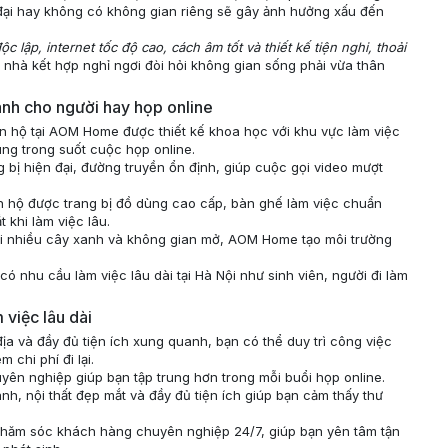
n đại hay không có không gian riêng sẽ gây ảnh hưởng xấu đến
c lập, internet tốc độ cao, cách âm tốt và thiết kế tiện nghi, thoải
i nhà kết hợp nghỉ ngơi đòi hỏi không gian sống phải vừa thân
ành cho người hay họp online
 hộ tại AOM Home được thiết kế khoa học với khu vực làm việc
ng trong suốt cuộc họp online.
 bị hiện đại, đường truyền ổn định, giúp cuộc gọi video mượt
 hộ được trang bị đồ dùng cao cấp, bàn ghế làm việc chuẩn
khi làm việc lâu.
 nhiều cây xanh và không gian mở, AOM Home tạo môi trường
ó nhu cầu làm việc lâu dài tại Hà Nội như sinh viên, người đi làm
 việc lâu dài
 địa và đầy đủ tiện ích xung quanh, bạn có thể duy trì công việc
 chi phí đi lại.
yên nghiệp giúp bạn tập trung hơn trong mỗi buổi họp online.
h, nội thất đẹp mắt và đầy đủ tiện ích giúp bạn cảm thấy thư
ăm sóc khách hàng chuyên nghiệp 24/7, giúp bạn yên tâm tận