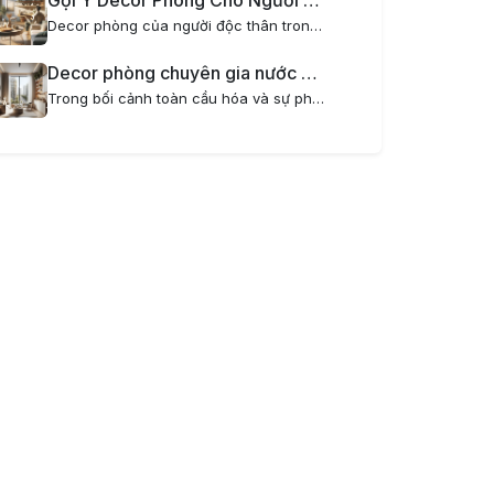
Gợi Ý Decor Phòng Cho Người Độc Thân Trong Chung Cư Mini Hiện Đại
Decor phòng của người độc thân trong chung cư mini là một nghệ thuật thú vị, giúp biến không gian sống trở nên tiện nghi, phong cách và thể hiện cá tính riêng. Đặc biệt với những ai yêu thích sự tối giản, hiện đại nhưng vẫn muốn có một không gian...
Decor phòng chuyên gia nước ngoài sống tại căn hộ mini sang trọng và tiện nghi
Trong bối cảnh toàn cầu hóa và sự phát triển mạnh mẽ của các doanh nghiệp quốc tế tại Hà Nội, nhu cầu về căn hộ dịch vụ mini cho chuyên gia nước ngoài ngày càng tăng cao. Việc decor phòng dành cho chuyên gia nước ngoài không chỉ đòi hỏi sự hiện đại,...