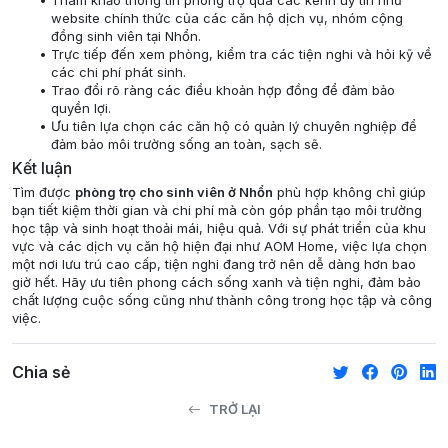
Tham khảo thông tin phòng trọ qua các kênh uy tín như
website chính thức của các căn hộ dịch vụ, nhóm cộng
đồng sinh viên tại Nhổn.
Trực tiếp đến xem phòng, kiểm tra các tiện nghi và hỏi kỹ về
các chi phí phát sinh.
Trao đổi rõ ràng các điều khoản hợp đồng để đảm bảo
quyền lợi.
Ưu tiên lựa chọn các căn hộ có quản lý chuyên nghiệp để
đảm bảo môi trường sống an toàn, sạch sẽ.
Kết luận
Tìm được
phòng trọ cho sinh viên ở Nhổn
phù hợp không chỉ giúp
bạn tiết kiệm thời gian và chi phí mà còn góp phần tạo môi trường
học tập và sinh hoạt thoải mái, hiệu quả. Với sự phát triển của khu
vực và các dịch vụ căn hộ hiện đại như AOM Home, việc lựa chọn
một nơi lưu trú cao cấp, tiện nghi đang trở nên dễ dàng hơn bao
giờ hết. Hãy ưu tiên phong cách sống xanh và tiện nghi, đảm bảo
chất lượng cuộc sống cũng như thành công trong học tập và công
việc.
Chia sẻ
TRỞ LẠI