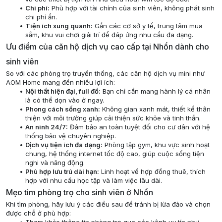
Chi phí:
Phù hợp với tài chính của sinh viên, không phát sinh
chi phí ẩn.
Tiện ích xung quanh:
Gần các cơ sở y tế, trung tâm mua
sắm, khu vui chơi giải trí để đáp ứng nhu cầu đa dạng.
Ưu điểm của căn hộ dịch vụ cao cấp tại Nhổn dành cho
sinh viên
So với các phòng trọ truyền thống, các căn hộ dịch vụ mini như
AOM Home mang đến nhiều lợi ích:
Nội thất hiện đại, full đồ:
Bạn chỉ cần mang hành lý cá nhân
là có thể dọn vào ở ngay.
Phong cách sống xanh:
Không gian xanh mát, thiết kế thân
thiện với môi trường giúp cải thiện sức khỏe và tinh thần.
An ninh 24/7:
Đảm bảo an toàn tuyệt đối cho cư dân với hệ
thống bảo vệ chuyên nghiệp.
Dịch vụ tiện ích đa dạng:
Phòng tập gym, khu vực sinh hoạt
chung, hệ thống internet tốc độ cao, giúp cuộc sống tiện
nghi và năng động.
Phù hợp lưu trú dài hạn:
Linh hoạt về hợp đồng thuê, thích
hợp với nhu cầu học tập và làm việc lâu dài.
Mẹo tìm phòng trọ cho sinh viên ở Nhổn
Khi tìm phòng, hãy lưu ý các điều sau để tránh bị lừa đảo và chọn
được chỗ ở phù hợp: