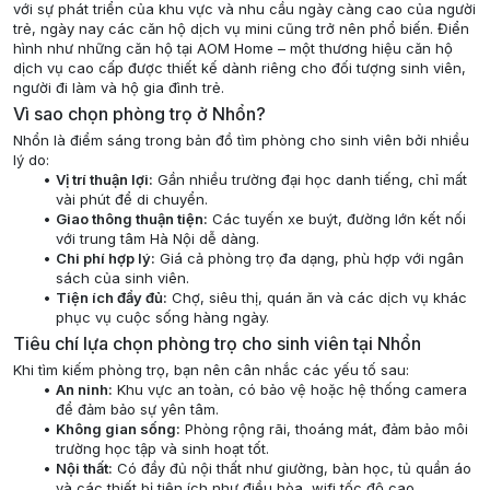
với sự phát triển của khu vực và nhu cầu ngày càng cao của người
trẻ, ngày nay các căn hộ dịch vụ mini cũng trở nên phổ biến. Điển
hình như những căn hộ tại AOM Home – một thương hiệu căn hộ
dịch vụ cao cấp được thiết kế dành riêng cho đối tượng sinh viên,
người đi làm và hộ gia đình trẻ.
Vì sao chọn phòng trọ ở Nhổn?
Nhổn là điểm sáng trong bản đồ tìm phòng cho sinh viên bởi nhiều
lý do:
Vị trí thuận lợi:
Gần nhiều trường đại học danh tiếng, chỉ mất
vài phút để di chuyển.
Giao thông thuận tiện:
Các tuyến xe buýt, đường lớn kết nối
với trung tâm Hà Nội dễ dàng.
Chi phí hợp lý:
Giá cả phòng trọ đa dạng, phù hợp với ngân
sách của sinh viên.
Tiện ích đầy đủ:
Chợ, siêu thị, quán ăn và các dịch vụ khác
phục vụ cuộc sống hàng ngày.
Tiêu chí lựa chọn phòng trọ cho sinh viên tại Nhổn
Khi tìm kiếm phòng trọ, bạn nên cân nhắc các yếu tố sau:
An ninh:
Khu vực an toàn, có bảo vệ hoặc hệ thống camera
để đảm bảo sự yên tâm.
Không gian sống:
Phòng rộng rãi, thoáng mát, đảm bảo môi
trường học tập và sinh hoạt tốt.
Nội thất:
Có đầy đủ nội thất như giường, bàn học, tủ quần áo
và các thiết bị tiện ích như điều hòa, wifi tốc độ cao.