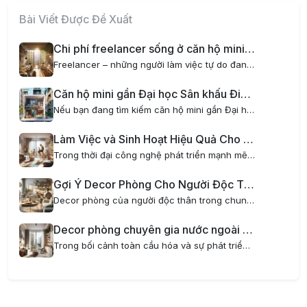
Bài Viết Được Đề Xuất
Chi phí freelancer sống ở căn hộ mini tại Hà Nội có gì đặc biệt?
Freelancer – những người làm việc tự do đang ngày càng trở nên phổ biến tại Việt Nam, đặc biệt là tại các thành phố lớn như Hà Nội. Một trong những yếu tố quan trọng ảnh hưởng đến cuộc sống và công việc của freelancer chính là chi phí sinh hoạt, đặc...
Căn hộ mini gần Đại học Sân khấu Điện ảnh – Nơi lý tưởng cho sinh viên và người đi làm
Nếu bạn đang tìm kiếm căn hộ mini gần Đại học Sân khấu Điện ảnh, AOM Home là lựa chọn hoàn hảo dành cho bạn. Với vị trí đắc địa, tiện nghi hiện đại và phong cách sống xanh kết hợp thiết kế nội thất chill, AOM Home mang đến không gian sống tiện nghi,...
Làm Việc và Sinh Hoạt Hiệu Quả Cho Gia Đình Trẻ Khi Thuê Chung Cư Mini
Trong thời đại công nghệ phát triển mạnh mẽ, xu hướng làm việc tại nhà ngày càng phổ biến, đặc biệt đối với các gia đình trẻ. Tuy nhiên, không phải ai cũng có không gian lý tưởng để vừa làm việc vừa sinh hoạt thoải mái. Đó là lý do thuê chung cư...
Gợi Ý Decor Phòng Cho Người Độc Thân Trong Chung Cư Mini Hiện Đại
Decor phòng của người độc thân trong chung cư mini là một nghệ thuật thú vị, giúp biến không gian sống trở nên tiện nghi, phong cách và thể hiện cá tính riêng. Đặc biệt với những ai yêu thích sự tối giản, hiện đại nhưng vẫn muốn có một không gian...
Decor phòng chuyên gia nước ngoài sống tại căn hộ mini sang trọng và tiện nghi
Trong bối cảnh toàn cầu hóa và sự phát triển mạnh mẽ của các doanh nghiệp quốc tế tại Hà Nội, nhu cầu về căn hộ dịch vụ mini cho chuyên gia nước ngoài ngày càng tăng cao. Việc decor phòng dành cho chuyên gia nước ngoài không chỉ đòi hỏi sự hiện đại,...