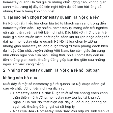
homestay quanh Hà Nội giá rẻ nhưng chất lượng cao, không gian
xanh mát, trang bị đầy đủ tiện nghi hiện đại để làm hài lòng cả
những khách hàng khó tính nhất.
1. Tại sao nên chọn homestay quanh Hà Nội giá rẻ?
Hà Nội có rất nhiều lựa chọn lưu trú từ khách sạn sang trọng đến
homestay bình dân. Tuy nhiên, homestay lại mang đến trải nghiệm
gần gũi, thân thiện và tiết kiệm chi phí. Đặc biệt với những bạn trẻ
hoặc gia đình muốn kiểm soát ngân sách khi du lịch hoặc công tác
dài hạn, homestay giá rẻ quanh Hà Nội là lựa chọn lý tưởng.
Không gian homestay thường được trang trí theo phong cách hiện
đại hoặc đậm chất truyền thống Việt Nam, tạo cảm giác ấm cúng
như chính ngôi nhà của bạn. Đồng thời, nhiều homestay còn ưu
tiên không gian xanh, thoáng đãng giúp bạn thư giãn sau những
ngày làm việc căng thẳng.
2. Những homestay quanh Hà Nội giá rẻ nổi bật bạn
không nên bỏ qua
Dưới đây là một số homestay giá rẻ quanh Hà Nội được đánh giá
cao về chất lượng, tiện nghi và dịch vụ:
Homestay Xanh Hà Nội:
Được thiết kế với phong cách xanh
thân thiện môi trường, homestay này tọa lạc tại khu vực
ngoại ô Hà Nội. Nội thất hiện đại, đầy đủ đồ dùng, phòng ốc
sạch sẽ, thoáng đãng, giá cả rất hợp lý.
Nhà Của Hoa - Homestay Bình Dân:
Phù hợp với sinh viên và