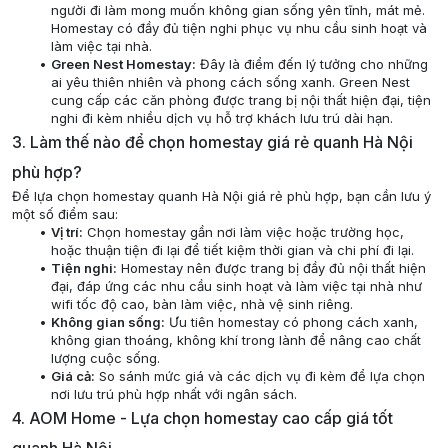
người đi làm mong muốn không gian sống yên tĩnh, mát mẻ.
Homestay có đầy đủ tiện nghi phục vụ nhu cầu sinh hoạt và
làm việc tại nhà.
Green Nest Homestay:
Đây là điểm đến lý tưởng cho những
ai yêu thiên nhiên và phong cách sống xanh. Green Nest
cung cấp các căn phòng được trang bị nội thất hiện đại, tiện
nghi đi kèm nhiều dịch vụ hỗ trợ khách lưu trú dài hạn.
3. Làm thế nào để chọn homestay giá rẻ quanh Hà Nội
phù hợp?
Để lựa chọn homestay quanh Hà Nội giá rẻ phù hợp, bạn cần lưu ý
một số điểm sau:
Vị trí:
Chọn homestay gần nơi làm việc hoặc trường học,
hoặc thuận tiện đi lại để tiết kiệm thời gian và chi phí đi lại.
Tiện nghi:
Homestay nên được trang bị đầy đủ nội thất hiện
đại, đáp ứng các nhu cầu sinh hoạt và làm việc tại nhà như
wifi tốc độ cao, bàn làm việc, nhà vệ sinh riêng.
Không gian sống:
Ưu tiên homestay có phong cách xanh,
không gian thoáng, không khí trong lành để nâng cao chất
lượng cuộc sống.
Giá cả:
So sánh mức giá và các dịch vụ đi kèm để lựa chọn
nơi lưu trú phù hợp nhất với ngân sách.
4. AOM Home - Lựa chọn homestay cao cấp giá tốt