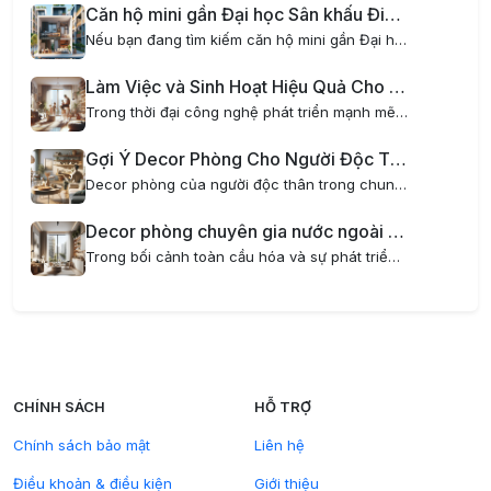
Căn hộ mini gần Đại học Sân khấu Điện ảnh – Nơi lý tưởng cho sinh viên và người đi làm
Nếu bạn đang tìm kiếm căn hộ mini gần Đại học Sân khấu Điện ảnh, AOM Home là lựa chọn hoàn hảo dành cho bạn. Với vị trí đắc địa, tiện nghi hiện đại và phong cách sống xanh kết hợp thiết kế nội thất chill, AOM Home mang đến không gian sống tiện nghi,...
Làm Việc và Sinh Hoạt Hiệu Quả Cho Gia Đình Trẻ Khi Thuê Chung Cư Mini
Trong thời đại công nghệ phát triển mạnh mẽ, xu hướng làm việc tại nhà ngày càng phổ biến, đặc biệt đối với các gia đình trẻ. Tuy nhiên, không phải ai cũng có không gian lý tưởng để vừa làm việc vừa sinh hoạt thoải mái. Đó là lý do thuê chung cư...
Gợi Ý Decor Phòng Cho Người Độc Thân Trong Chung Cư Mini Hiện Đại
Decor phòng của người độc thân trong chung cư mini là một nghệ thuật thú vị, giúp biến không gian sống trở nên tiện nghi, phong cách và thể hiện cá tính riêng. Đặc biệt với những ai yêu thích sự tối giản, hiện đại nhưng vẫn muốn có một không gian...
Decor phòng chuyên gia nước ngoài sống tại căn hộ mini sang trọng và tiện nghi
Trong bối cảnh toàn cầu hóa và sự phát triển mạnh mẽ của các doanh nghiệp quốc tế tại Hà Nội, nhu cầu về căn hộ dịch vụ mini cho chuyên gia nước ngoài ngày càng tăng cao. Việc decor phòng dành cho chuyên gia nước ngoài không chỉ đòi hỏi sự hiện đại,...
CHÍNH SÁCH
HỖ TRỢ
Chính sách bảo mật
Liên hệ
Điều khoản & điều kiện
Giới thiệu