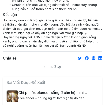
chi phí phát sinh, điều kiện huỷ phòng.
Chuẩn bị sẵn các vật dụng cần thiết nếu homestay không
cung cấp đủ để tránh phát sinh thêm chi phí.
Kết luận
Homestay quanh Hà Nội giá rẻ là giải pháp lưu trú tiện lợi, tiết kiệm
và thân thiện dành cho mọi đối tượng, đặc biệt là sinh viên, người
đi làm và các gia đình trẻ. Bạn hoàn toàn có thể tìm được homestay
xanh mát, hiện đại và đầy đủ tiện nghi với mức giá hợp lý.
Hãy liên hệ ngay với AOM Home để tận hưởng không gian sống
xanh, phong cách hiện đại, dịch vụ chuyên nghiệp, phù hợp cho
cả nghỉ dưỡng ngắn hạn lẫn lưu trú dài hạn quanh Hà Nội.
Chia sẻ
TRỞ LẠI
Bài Viết Được Đề Xuất
Chi phí freelancer sống ở căn hộ mini tại Hà Nội có gì đặc biệt?
Freelancer – những người làm việc tự do đang ngày càng trở nên phổ biến tại Việt Nam, đặc biệt là tại các thành phố lớn như Hà Nội. Một trong những yếu tố quan trọng ảnh hưởng đến cuộc sống và công việc của freelancer chính là chi phí sinh hoạt, đặc...